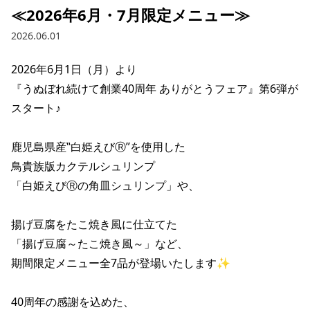
≪2026年6月・7月限定メニュー≫
2026.06.01
2026年6月1日（月）より

『うぬぼれ続けて創業40周年 ありがとうフェア』第6弾が
スタート♪

鹿児島県産‟白姫えびⓇ”を使用した

鳥貴族版カクテルシュリンプ

「白姫えびⓇの角皿シュリンプ」や、

揚げ豆腐をたこ焼き風に仕立てた

「揚げ豆腐～たこ焼き風～」など、

期間限定メニュー全7品が登場いたします✨

40周年の感謝を込めた、
